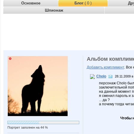
Основное
Блог
( 0 )
Др
Шпионаж
Альбом комплим
Добавить комплимент
. Все
Cholo
28.11.2009 в
персонаж Сholo был
заключительной поп
на данный момент п
я сменил пароль и з
... да ?
а почему тогда чита
Чтобы 
Портрет заполнен на 44 %